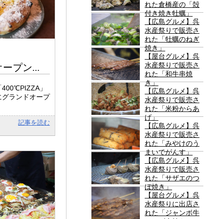
れた倉橋産の「殻
付き焼き牡蠣」
【広島グルメ】呉
水産祭りで販売さ
れた「牡蠣のねぎ
焼き」
【屋台グルメ】呉
水産祭りで販売さ
ープン...
れた「和牛串焼
き」
00℃PIZZA」
【広島グルメ】呉
）にグランドオープ
水産祭りで販売さ
れた「米粉からあ
げ」
記事を読む
【広島グルメ】呉
水産祭りで販売さ
れた「みやけのう
まいでがんす」
【広島グルメ】呉
水産祭りで販売さ
れた「サザエのつ
ぼ焼き」
【屋台グルメ】呉
水産祭りに出店さ
れた「ジャンボ牛