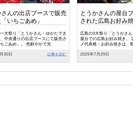
かさんの出店ブースで販売
とうかさんの屋台
た「いちごあめ」
された広島お好み
一大祭り「とうかさん・ゆかたでき
広島の3大祭り「とうかさ
、中央通りの出店ブースにて販売さ
屋台での広島お好み焼き。 
ちごあめ」。 色鮮やかで光
メ代表格・お好み焼きは、
7月30日
2025年7月29日
記事を読む