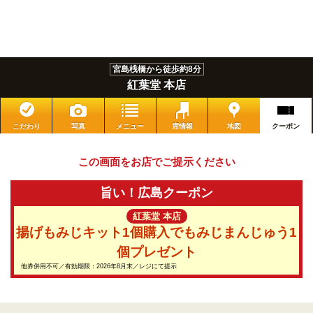
宮島桟橋から徒歩約8分
紅葉堂 本店
こだわり
写真
メニュー
席情報
地図
クーポン
この画面をお店でご提示ください
旨い！広島クーポン
紅葉堂 本店
揚げもみじキット1個購入でもみじまんじゅう1
個プレゼント
他券併用不可／有効期限：2026年8月末／レジにて提示