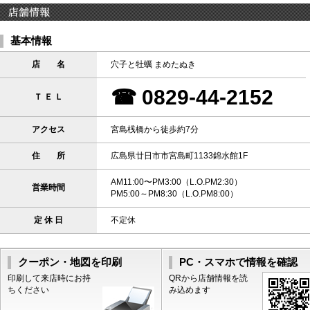
基本情報
店 名
穴子と牡蠣 まめたぬき
☎ 0829-44-2152
Ｔ Ｅ Ｌ
アクセス
宮島桟橋から徒歩約7分
住 所
広島県廿日市市宮島町1133錦水館1F
AM11:00〜PM3:00（L.O.PM2:30）
営業時間
PM5:00～PM8:30（L.O.PM8:00）
定 休 日
不定休
クーポン・地図を印刷
PC・スマホで情報を確認
印刷して来店時にお持
QRから店舗情報を読
ちください
み込めます