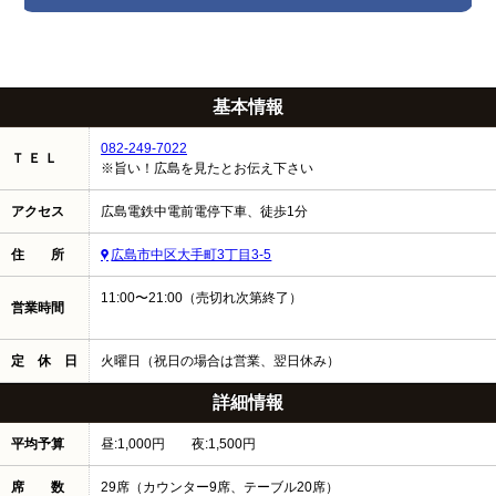
基本情報
082-249-7022
Ｔ Ｅ Ｌ
※旨い！広島を見たとお伝え下さい
アクセス
広島電鉄中電前電停下車、徒歩1分
住 所
広島市中区大手町3丁目3-5
11:00〜21:00（売切れ次第終了）
営業時間
定 休 日
火曜日（祝日の場合は営業、翌日休み）
詳細情報
平均予算
昼:1,000円 夜:1,500円
席 数
29席（カウンター9席、テーブル20席）