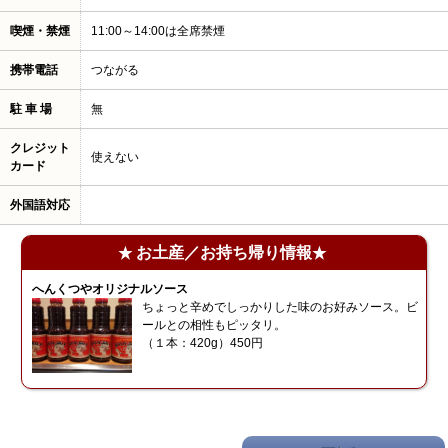
喫煙・禁煙
11:00～14:00は全席禁煙
携帯電話
つながる
駐 車 場
無
クレジット
使えない
カード
外国語対応
お土産／お持ち帰り情報
へんくつやオリジナルソース
ちょっと辛めでしっかりした味のお好みソース。ビ
ールとの相性もピッタリ。
（１本：420g）450円