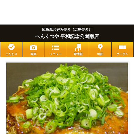
広島風お好み焼き（広島焼き）
へんくつや 平和記念公園南店
こだわり
写真
メニュー
席情報
地図
クーポン