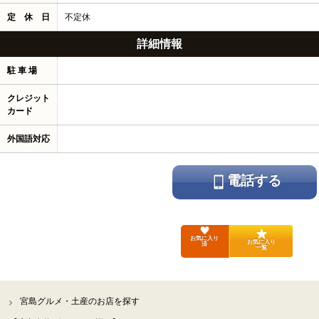
定 休 日
不定休
詳細情報
駐 車 場
クレジット
カード
外国語対応
電話する
お気に入り
お気に入り
済
一覧
宮島グルメ・土産のお店を探す