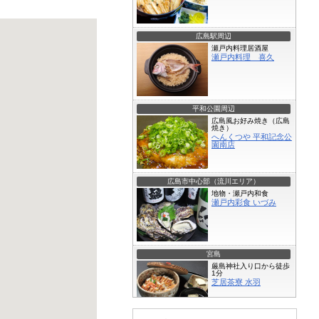
広島駅周辺
瀬戸内料理居酒屋
瀬戸内料理 喜久
平和公園周辺
広島風お好み焼き（広島
焼き）
へんくつや 平和記念公
園南店
広島市中心部（流川エリア）
地物・瀬戸内和食
瀬戸内彩食 いづみ
宮島
厳島神社入り口から徒歩
1分
芝居茶寮 水羽