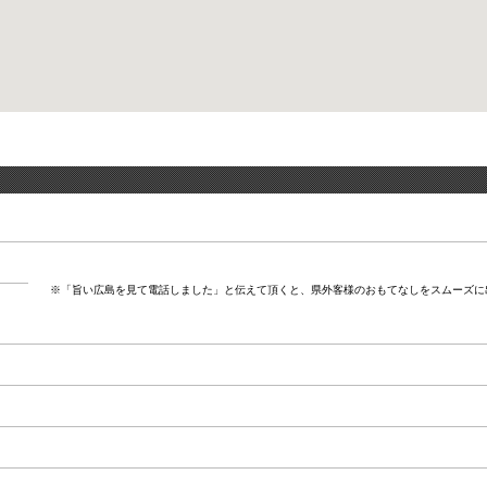
※「旨い広島を見て電話しました」と伝えて頂くと、県外客様のおもてなしをスムーズに