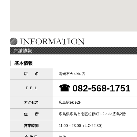
基本情報
店 名
電光石火 ekie店
☎ 082-568-1751
Ｔ Ｅ Ｌ
アクセス
広島駅ekie2F
住 所
広島県広島市南区松原町1-2 ekie広島2階
営業時間
11:00～23:00（L.O.22:30）