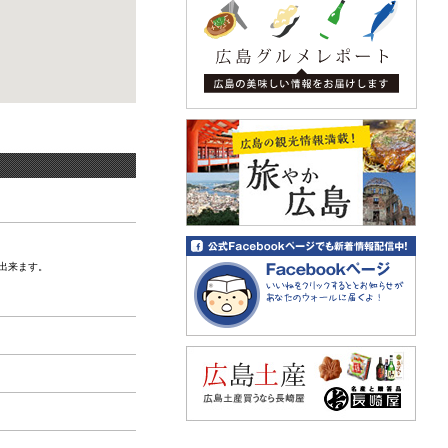
宮島
宮島桟橋から徒歩約7分
牡蠣屋
出来ます。