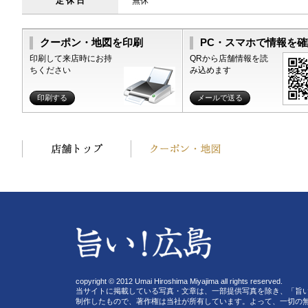
定 休 日
無休
クーポン・地図を印刷
PC・スマホで情報を確
印刷して来店時にお持
QRから店舗情報を読
ちください
み込めます
印刷する
メールで送る
copyright © 2012 Umai Hiroshima Miyajima all rights reserved.
当サイトに掲載している写真・文章は、一部提供写真を除き、「旨
制作したもので、著作権は当社が所有しています。よって、一切の