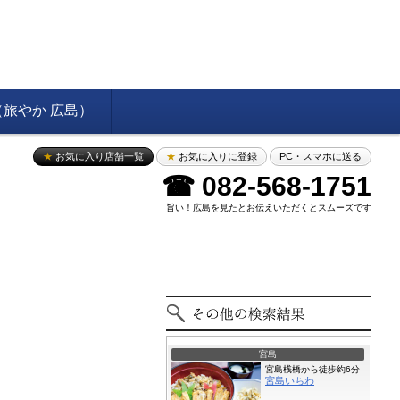
旅やか 広島）
★
お気に入り店舗一覧
★
お気に入りに登録
PC・スマホに送る
☎ 082-568-1751
旨い！広島を見たとお伝えいただくとスムーズです
宮島
宮島桟橋から徒歩約6分
宮島いちわ