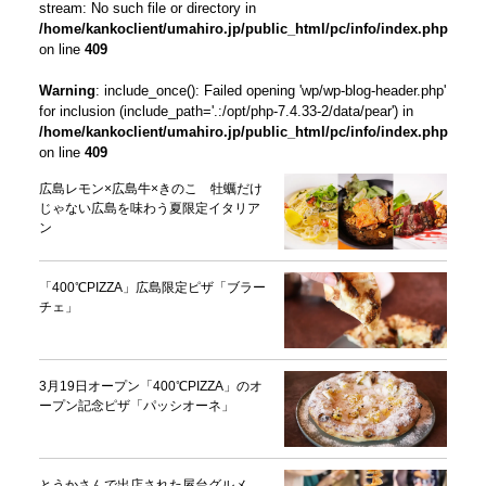
stream: No such file or directory in
/home/kankoclient/umahiro.jp/public_html/pc/info/index.php
on line
409
Warning
: include_once(): Failed opening 'wp/wp-blog-header.php'
for inclusion (include_path='.:/opt/php-7.4.33-2/data/pear') in
/home/kankoclient/umahiro.jp/public_html/pc/info/index.php
on line
409
広島レモン×広島牛×きのこ 牡蠣だけ
じゃない広島を味わう夏限定イタリア
ン
「400℃PIZZA」広島限定ピザ「ブラー
チェ」
3月19日オープン「400℃PIZZA」のオ
ープン記念ピザ「パッシオーネ」
とうかさんで出店された屋台グルメ