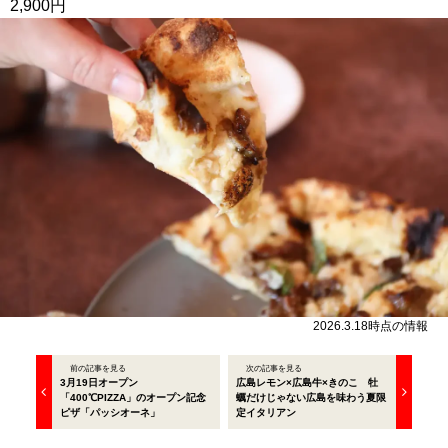
2,900円
2026.3.18時点の情報
前の記事を見る
次の記事を見る
3月19日オープン
広島レモン×広島牛×きのこ 牡
「400℃PIZZA」のオープン記念
蠣だけじゃない広島を味わう夏限
ピザ「パッシオーネ」
定イタリアン