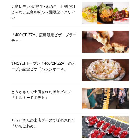
広島レモン×広島牛×きのこ 牡蠣だけ
じゃない広島を味わう夏限定イタリア
ン
「400℃PIZZA」広島限定ピザ「ブラー
チェ」
3月19日オープン「400℃PIZZA」のオ
ープン記念ピザ「パッシオーネ」
とうかさんで出店された屋台グルメ
「トルネードポテト」
とうかさんの出店ブースで販売された
「いちごあめ」