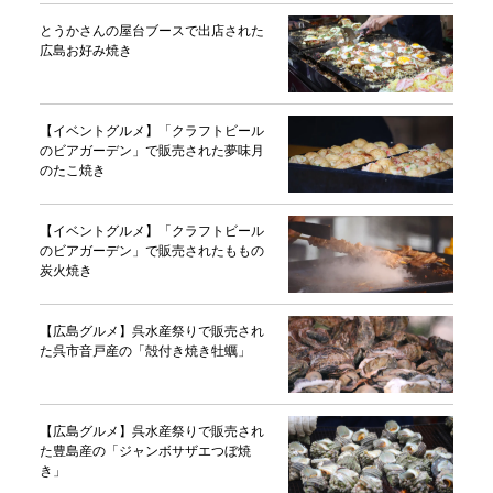
とうかさんの屋台ブースで出店された
広島お好み焼き
【イベントグルメ】「クラフトビール
のビアガーデン」で販売された夢味月
のたこ焼き
【イベントグルメ】「クラフトビール
のビアガーデン」で販売されたももの
炭火焼き
【広島グルメ】呉水産祭りで販売され
た呉市音戸産の「殻付き焼き牡蠣」
【広島グルメ】呉水産祭りで販売され
た豊島産の「ジャンボサザエつぼ焼
き」