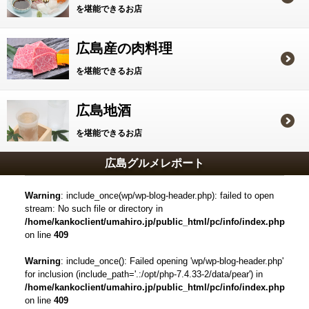
を堪能できるお店
広島産の肉料理
を堪能できるお店
広島地酒
を堪能できるお店
広島グルメレポート
Warning
: include_once(wp/wp-blog-header.php): failed to open
stream: No such file or directory in
/home/kankoclient/umahiro.jp/public_html/pc/info/index.php
on line
409
Warning
: include_once(): Failed opening 'wp/wp-blog-header.php'
for inclusion (include_path='.:/opt/php-7.4.33-2/data/pear') in
/home/kankoclient/umahiro.jp/public_html/pc/info/index.php
on line
409