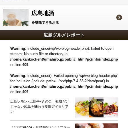
広島地酒
を堪能できるお店
広島グルメレポート
Warning
: include_once(wp/wp-blog-header.php): failed to open
stream: No such file or directory in
/home/kankoclient/umahiro.jp/public_html/pc/info/index.php
on line
409
Warning
: include_once(): Failed opening 'wp/wp-blog-header.php'
for inclusion (include_path='.:/opt/php-7.4.33-2/data/pear') in
/home/kankoclient/umahiro.jp/public_html/pc/info/index.php
on line
409
広島レモン×広島牛×きのこ 牡蠣だけ
じゃない広島を味わう夏限定イタリア
ン
「400℃PIZZA」広島限定ピザ「ブラー