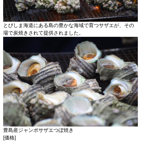
とびしま海道にある島の豊かな海域で育つサザエが、その
場で炭焼きされて提供されました。
豊島産ジャンボサザエつぼ焼き
[価格]