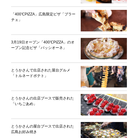
「400℃PIZZA」広島限定ピザ「ブラー
チェ」
3月19日オープン「400℃PIZZA」のオ
ープン記念ピザ「パッシオーネ」
とうかさんで出店された屋台グルメ
「トルネードポテト」
とうかさんの出店ブースで販売された
「いちごあめ」
とうかさんの屋台ブースで出店された
広島お好み焼き