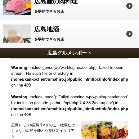
広島産の肉料理
を堪能できるお店
広島地酒
を堪能できるお店
広島グルメレポート
Warning
: include_once(wp/wp-blog-header.php): failed to open
stream: No such file or directory in
/home/kankoclient/umahiro.jp/public_html/pc/info/index.php
on line
409
Warning
: include_once(): Failed opening 'wp/wp-blog-header.php'
for inclusion (include_path='.:/opt/php-7.4.33-2/data/pear') in
/home/kankoclient/umahiro.jp/public_html/pc/info/index.php
on line
409
広島レモン×広島牛×きのこ 牡蠣だけ
じゃない広島を味わう夏限定イタリア
ン